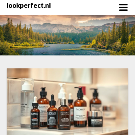
Skip
lookperfect.nl
to
content