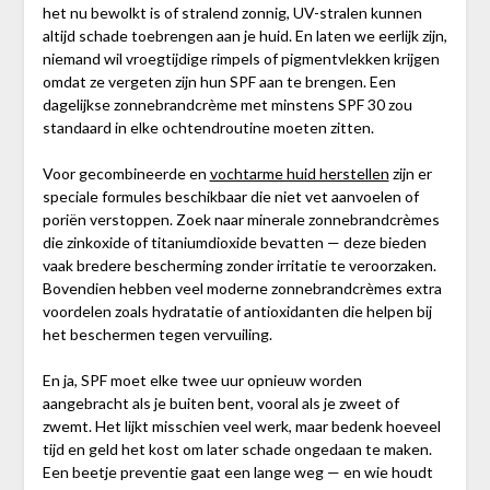
het nu bewolkt is of stralend zonnig, UV-stralen kunnen
altijd schade toebrengen aan je huid. En laten we eerlijk zijn,
niemand wil vroegtijdige rimpels of pigmentvlekken krijgen
omdat ze vergeten zijn hun SPF aan te brengen. Een
dagelijkse zonnebrandcrème met minstens SPF 30 zou
standaard in elke ochtendroutine moeten zitten.
Voor gecombineerde en
vochtarme huid herstellen
zijn er
speciale formules beschikbaar die niet vet aanvoelen of
poriën verstoppen. Zoek naar minerale zonnebrandcrèmes
die zinkoxide of titaniumdioxide bevatten — deze bieden
vaak bredere bescherming zonder irritatie te veroorzaken.
Bovendien hebben veel moderne zonnebrandcrèmes extra
voordelen zoals hydratatie of antioxidanten die helpen bij
het beschermen tegen vervuiling.
En ja, SPF moet elke twee uur opnieuw worden
aangebracht als je buiten bent, vooral als je zweet of
zwemt. Het lijkt misschien veel werk, maar bedenk hoeveel
tijd en geld het kost om later schade ongedaan te maken.
Een beetje preventie gaat een lange weg — en wie houdt