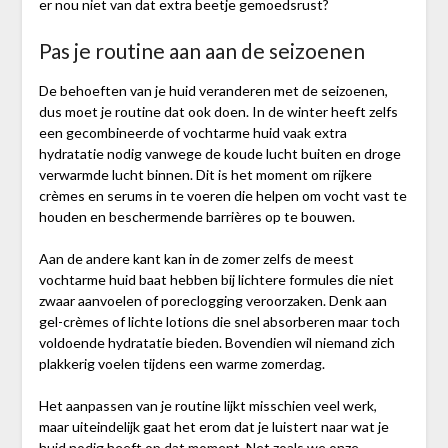
er nou niet van dat extra beetje gemoedsrust?
Pas je routine aan aan de seizoenen
De behoeften van je huid veranderen met de seizoenen,
dus moet je routine dat ook doen. In de winter heeft zelfs
een gecombineerde of vochtarme huid vaak extra
hydratatie nodig vanwege de koude lucht buiten en droge
verwarmde lucht binnen. Dit is het moment om rijkere
crèmes en serums in te voeren die helpen om vocht vast te
houden en beschermende barrières op te bouwen.
Aan de andere kant kan in de zomer zelfs de meest
vochtarme huid baat hebben bij lichtere formules die niet
zwaar aanvoelen of poreclogging veroorzaken. Denk aan
gel-crèmes of lichte lotions die snel absorberen maar toch
voldoende hydratatie bieden. Bovendien wil niemand zich
plakkerig voelen tijdens een warme zomerdag.
Het aanpassen van je routine lijkt misschien veel werk,
maar uiteindelijk gaat het erom dat je luistert naar wat je
huid nodig heeft op dat moment. Net zoals we onze