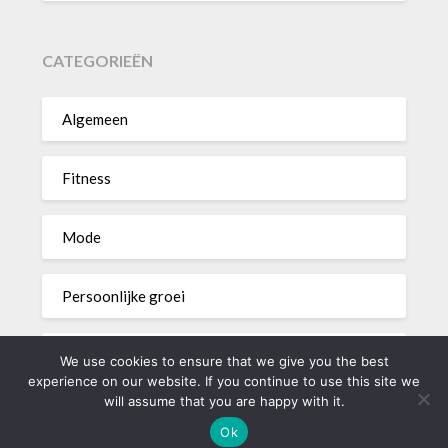
CATEGORIEËN
Algemeen
Fitness
Mode
Persoonlijke groei
Voeding
We use cookies to ensure that we give you the best
experience on our website. If you continue to use this site we
will assume that you are happy with it.
Ok
©2026 lookperfect.nl
| Powered by
Superb Themes