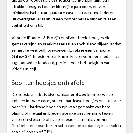
die zowel robuust als esthetisch aangenaam zijn. Van
strakke designs tot aan kleurrijke patronen, en van
minimalistische transparante cases tot aan luxe lederen
uitvoeringen; er is altijd een compromis te vinden tussen
veiligheid en stijl.
Voor de iPhone 13 Pro zijn er bijvoorbeeld hoesjes die
gemaakt zijn van sterk materiaal en toch slank blijven, zodat
ze niet te veel bulk toevoegen. En als je een
Samsung
Galaxy S21 hoesje
zoekt, kun je kiezen voor een model met
ingebouwde standaard, perfect voor het bekijken van
video’s in stijl.
Soorten hoesjes ontrafeld
De hoesjesmarkt is divers, maar grofweg kunnen we ze
indelen in twee categorieën: hardcase hoesjes en softcase
hoesjes. Hardcase hoesjes zijn vaak gemaakt van hard
plastic of metaal en bieden stevige bescherming tegen
vallen en stoten. Softcase hoesjes daarentegen zijn
flexibeler en absorberen schokken beter dankzij materialen
zoals siliconen of TPU.