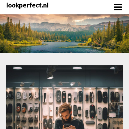
Skip
lookperfect.nl
to
content