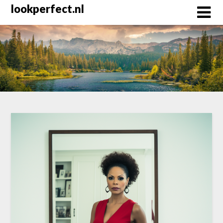
Skip
lookperfect.nl
to
content