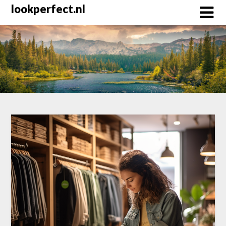
Skip
lookperfect.nl
to
content